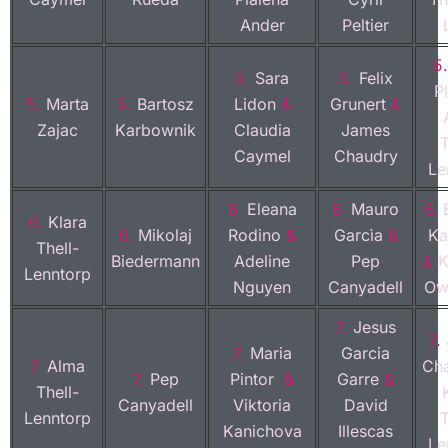
Ander
Peltier
5
5.
Sara
5.
Felix
Pl
5.
Marta
5.
Bartosz
Lidon
&
Grunert
&
Zajac
Karbownik
Claudia
James
T
Caymel
Chaudry
Le
6.
Eleana
6.
Mauro
6.
6.
Klara
6.
Mikolaj
Rodino
&
Garcìa
&
Ka
Thell-
Biedermann
Adeline
Pep
&
K
Lenntorp
Nguyen
Canyadell
Ow
7.
Jesus
7.
7.
Maria
Garcia
7.
Alma
Ch
7.
Pep
Pintor
&
Garre
&
Thell-
Canyadell
Viktoria
David
Lenntorp
T
Kanichova
Illescas
Le