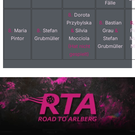
Fälle
8.
Dorota
Przybylska
8.
Bastian
8
8.
Maria
8.
Stefan
&
Silvia
Grau
&
Pi
Pintor
Grubmüller
Mocciola
Stefan
Ma
(Hat nicht
Grubmüller
M
gespielt)