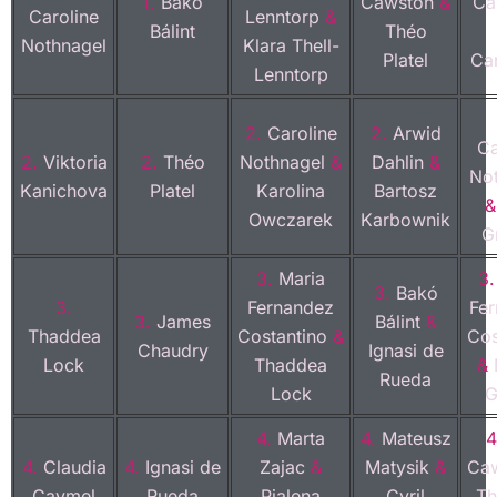
1.
Bakó
Cawston
&
Ca
Caroline
Lenntorp
&
Bálint
Théo
Nothnagel
Klara Thell-
Platel
Ca
Lenntorp
2.
Caroline
2.
Arwid
Ca
2.
Viktoria
2.
Théo
Nothnagel
&
Dahlin
&
No
Kanichova
Platel
Karolina
Bartosz
Owczarek
Karbownik
G
3.
Maria
3
3.
Bakó
3.
Fernandez
Fe
3.
James
Bálint
&
Thaddea
Costantino
&
Cos
Chaudry
Ignasi de
Lock
Thaddea
&
Rueda
Lock
G
4.
Marta
4.
Mateusz
4
4.
Claudia
4.
Ignasi de
Zajac
&
Matysik
&
Ca
Caymel
Rueda
Pialena
Cyril
Th