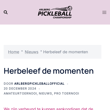
Naar
inhoud
gaan
Home
"
Nieuws
"
Herbeleef de momenten
Herbeleef de momenten
DOOR
ARLBERGPICKLEBALLOFFICIAL
20 DECEMBER 2024
AMATEURTOERNOOI
,
NIEUWS
,
PRO TOERNOOI
We zijn verheugd te kunnen aankondigen dat de