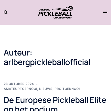
Naar
inhoud
gaan
Auteur:
arlbergpickleballofficial
23 OKTOBER 2024
AMATEURTOERNOOI
,
NIEUWS
,
PRO TOERNOOI
De Europese Pickleball Elite
op het podium