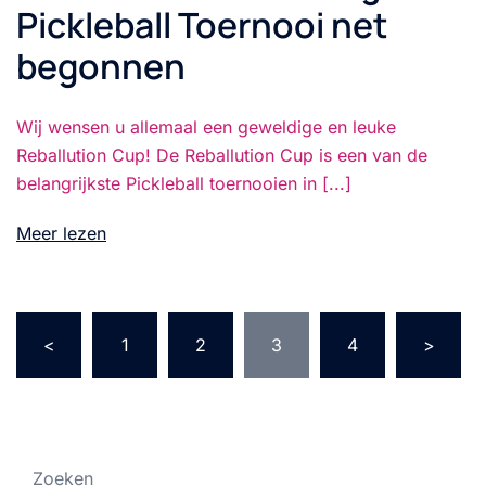
Pickleball Toernooi net
begonnen
Wij wensen u allemaal een geweldige en leuke
Reballution Cup! De Reballution Cup is een van de
belangrijkste Pickleball toernooien in [...]
Meer lezen
Berichten
<
1
2
3
4
>
paginering
Zoeken