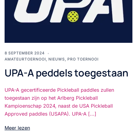
8 SEPTEMBER 2024
AMATEURTOERNOOI
,
NIEUWS
,
PRO TOERNOOI
UPA-A peddels toegestaan
UPA-A gecertificeerde Pickleball paddles zullen
toegestaan zijn op het Arlberg Pickleball
Kampioenschap 2024, naast de USA Pickleball
Approved paddles (USAPA). UPA-A [...]
Meer lezen