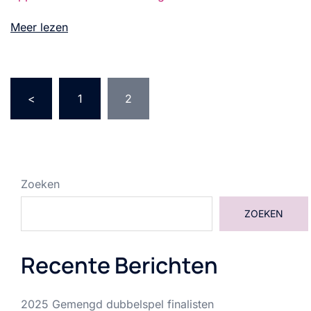
Meer lezen
Berichten
<
1
2
paginering
Zoeken
ZOEKEN
Recente Berichten
2025 Gemengd dubbelspel finalisten