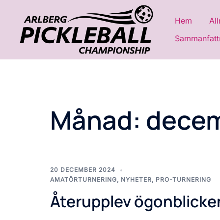
Hoppa
till
Hem
Al
innehåll
Sammanfattn
Månad:
decem
20 DECEMBER 2024
AMATÖRTURNERING
,
NYHETER
,
PRO-TURNERING
Återupplev ögonblicke