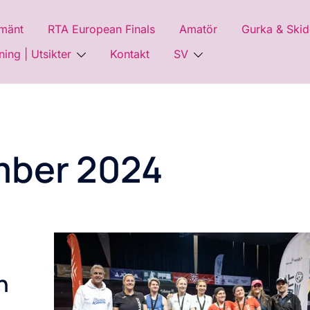
lmänt
RTA European Finals
Amatör
Gurka & Skid
ing | Utsikter
Kontakt
SV
ber 2024
n