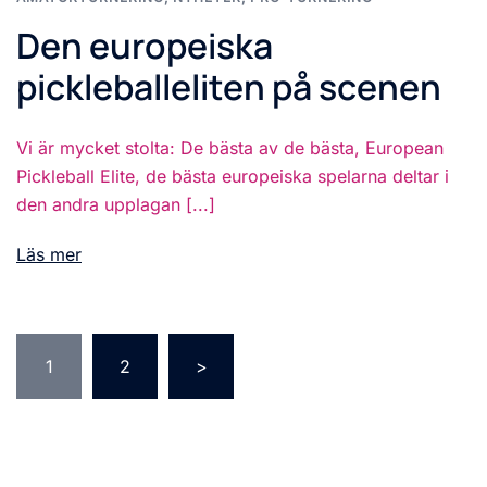
Den europeiska
pickleballeliten på scenen
Vi är mycket stolta: De bästa av de bästa, European
Pickleball Elite, de bästa europeiska spelarna deltar i
den andra upplagan [...]
Läs mer
Sidonumrering
1
2
>
för
inlägg