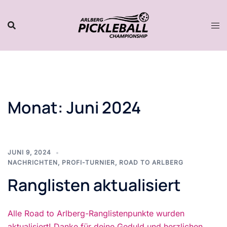
Zum
Inhalt
springen
Monat:
Juni 2024
JUNI 9, 2024
NACHRICHTEN
,
PROFI-TURNIER
,
ROAD TO ARLBERG
Ranglisten aktualisiert
Alle Road to Arlberg-Ranglistenpunkte wurden
aktualisiert! Danke für deine Geduld und herzlichen