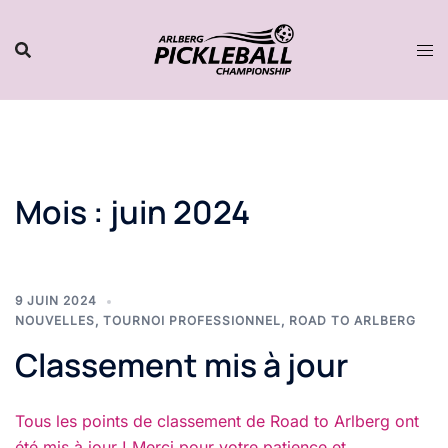
Aller
au
contenu
Mois :
juin 2024
9 JUIN 2024
NOUVELLES
,
TOURNOI PROFESSIONNEL
,
ROAD TO ARLBERG
Classement mis à jour
Tous les points de classement de Road to Arlberg ont
été mis à jour ! Merci pour votre patience et