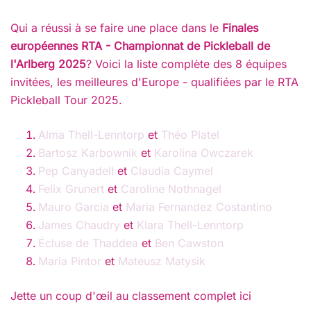
Qui a réussi à se faire une place dans le
Finales
européennes RTA - Championnat de Pickleball de
l'Arlberg 2025
? Voici la liste complète des 8 équipes
invitées, les meilleures d'Europe - qualifiées par le RTA
Pickleball Tour 2025.
Alma Thell-Lenntorp
et
Théo Platel
Bartosz Karbownik
et
Karolina Owczarek
Pep Canyadell
et
Claudia Caymel
Felix Grunert
et
Caroline Nothnagel
Mauro Garcia
et
Maria Fernandez Costantino
James Chaudry
et
Klara Thell-Lenntorp
Écluse de Thaddea
et
Ben Cawston
Maria Pintor
et
Mateusz Matysik
Jette un coup d'œil au classement complet ici