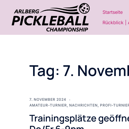
Zum
Inhalt
Startseite
springen
Rückblick | 
Tag:
7. Novem
7. NOVEMBER 2024
AMATEUR-TURNIER
,
NACHRICHTEN
,
PROFI-TURNIE
Trainingsplätze geöffn
Do/Fr 6-9pm