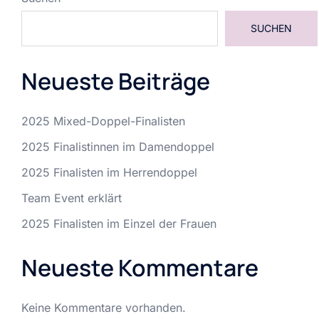
SUCHEN
Neueste Beiträge
2025 Mixed-Doppel-Finalisten
2025 Finalistinnen im Damendoppel
2025 Finalisten im Herrendoppel
Team Event erklärt
2025 Finalisten im Einzel der Frauen
Neueste Kommentare
Keine Kommentare vorhanden.