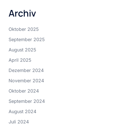
Archiv
Oktober 2025
September 2025
August 2025
April 2025
Dezember 2024
November 2024
Oktober 2024
September 2024
August 2024
Juli 2024