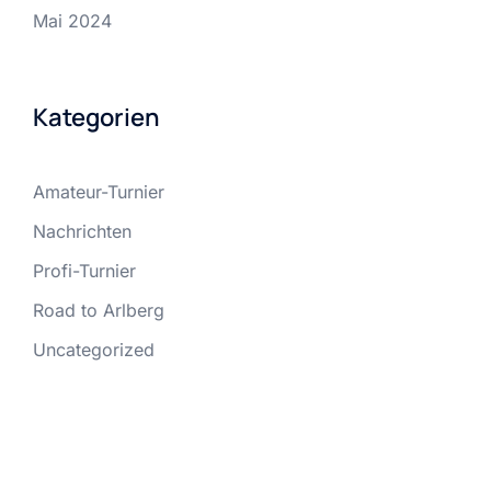
Mai 2024
Kategorien
Amateur-Turnier
Nachrichten
Profi-Turnier
Road to Arlberg
Uncategorized