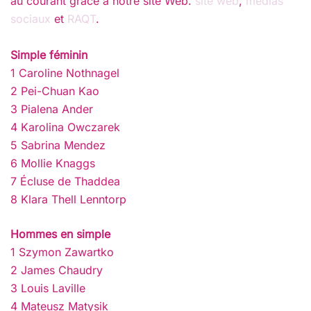
au courant grâce à notre site Web.
site web
,
médias
sociaux
et
RAQT
.
Simple féminin
1 Caroline Nothnagel
2 Pei-Chuan Kao
3 Pialena Ander
4 Karolina Owczarek
5 Sabrina Mendez
6 Mollie Knaggs
7 Écluse de Thaddea
8 Klara Thell Lenntorp
Hommes en simple
1 Szymon Zawartko
2 James Chaudry
3 Louis Laville
4 Mateusz Matysik