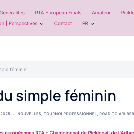
Généralités
RTA European Finals
Amateur
Pickl
on | Perspectives
Contact
FR
mple féminin
du simple féminin
 2025
NOUVELLES
,
TOURNOI PROFESSIONNEL
,
ROAD TO ARLBE
es européennes RTA - Championnat de Pickleball de l'Arlbe