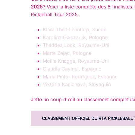
2025
? Voici la liste complète des 8 finalistes 
Pickleball Tour 2025.
Klara Thell-Lenntorp, Suède
Karolina Owczarek, Pologne
Thaddea Lock, Royaume-Uni
Marta Zając, Pologne
Mollie Knaggs, Royaume-Uni
Claudia Caymel, Espagne
María Pintor Rodríguez, Espagne
Viktória Kanichová, Slovaquie
Jette un coup d'œil au classement complet ic
CLASSEMENT OFFICIEL DU RTA PICKLEBALL