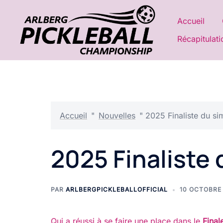
Aller
au
Accueil
contenu
Récapitulati
Accueil
"
Nouvelles
"
2025 Finaliste du si
2025 Finaliste 
PAR
ARLBERGPICKLEBALLOFFICIAL
10 OCTOBRE
Qui a réussi à se faire une place dans le
Final