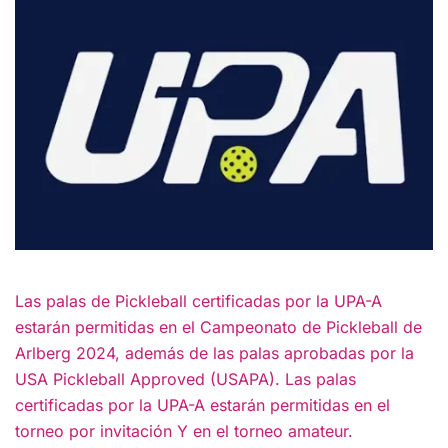
Las palas de Pickleball certificadas por la UPA-A
estarán permitidas en el Campeonato de Pickleball de
Arlberg 2024, además de las palas aprobadas por la
USA Pickleball Approved (USAPA). Las palas
certificadas por la UPA-A estarán permitidas en el
torneo por invitación Y en el torneo amateur.