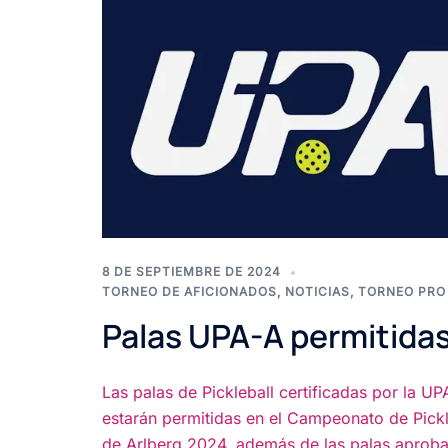
8 DE SEPTIEMBRE DE 2024
TORNEO DE AFICIONADOS
,
NOTICIAS
,
TORNEO PRO
Palas UPA-A permitida
Las palas de Pickleball certificadas por la UP
estarán permitidas en el Campeonato de Pickl
de Arlberg 2024, además de las palas aprob